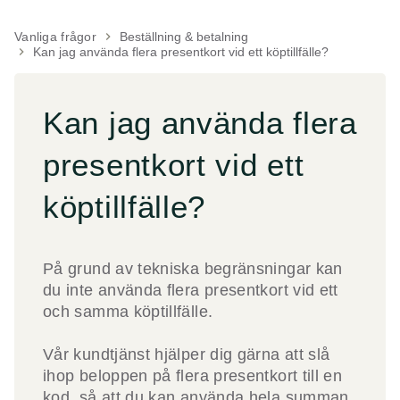
Vanliga frågor
keyboard_arrow_right
Beställning & betalning
keyboard_arrow_right
Kan jag använda flera presentkort vid ett köptillfälle?
Kan jag använda flera
presentkort vid ett
köptillfälle?
På grund av tekniska begränsningar kan
du inte använda flera presentkort vid ett
och samma köptillfälle.
Vår kundtjänst hjälper dig gärna att slå
ihop beloppen på flera presentkort till en
kod, så att du kan använda hela summan