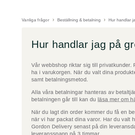
Vanliga frågor
keyboard_arrow_right
Beställning & betalning
keyboard_arrow_right
Hur handlar j
Hur handlar jag på g
Vår webbshop riktar sig till privatkunder. 
ha i varukorgen. När du valt dina produkter
samt betalningsmetod.
Alla våra betalningar hanteras av betalt
betalningen går till kan du
läsa mer om h
När du lagt din order kommer du få en bekrä
när vi har packat dina varor. Har du val
Gordon Delivery senast på din leveransdag
leveransspann på 3 timmar.